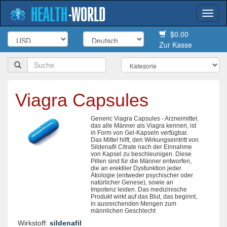
HEALTH
-
WORLD
Togg
navi
$0.00
Zur Kasse
Viagra Capsules
Generic Viagra Capsules - Arzneimittel,
das alle Männer als Viagra kennen, ist
in Form von Gel-Kapseln verfügbar.
Das Mittel hilft, den Wirkungseintritt von
Sildenafil Citrate nach der Einnahme
von Kapsel zu beschleunigen. Diese
Pillen sind für die Männer entworfen,
die an erektiler Dysfunktion jeder
Ätiologie (entweder psychischer oder
natürlicher Genese), sowie an
Impotenz leiden. Das medizinische
Produkt wirkt auf das Blut, das beginnt,
in ausreichenden Mengen zum
männlichen Geschlecht
Wirkstoff:
sildenafil