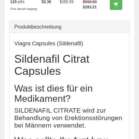
120
pills
$2.36
$285.59
$568.80
$283.21
Free
airmail shipping
Produktbeschreibung
Viagra Capsules (Sildenafil)
Sildenafil Citrat
Capsules
Was ist dies für ein
Medikament?
SILDENAFIL CITRATE wird zur
Behandlung von Erektionsstörungen
bei Männern verwendet.