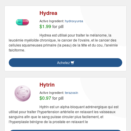
Hydrea
Active Ingredient:
hydroxyurea
$1.99
for pill
Hydrea est utilisé pour traiter le mélanome, la
leucémie myéloïde chronique, le cancer de l'ovaire, et le cancer des
cellules squameuses primaire (la peau) de la tête et du cou, l'anémie
falciforme.
Achetez
Hytrin
Active Ingredient:
terazosin
$0.97
for pill
Hytrin est un alpha-bloquant adrénergique qui est
utilisé pour traiter l'hypertension artérielle en relaxant les vaisseaux
sanguins afin que le sang puisse circuler plus facilement, et
l'hyperplasie bénigne de la prostate en relaxant le