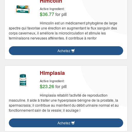
Himcolin
Active Ingredient:
$36.77
for pill
Himcolin est un médicament phytogène de large
spectre qui favorise une érection en augmentant le flux sanguin des
corps caverneux, il améliore la microcirculation et stimule les
terminaisons nerveuses afférentes. Il contribue à renfor
Achetez
Himplasia
Active Ingredient:
$23.26
for pill
Himplasia rétablit l'activité de reproduction
masculine. Il aide à traiter une hyperplasie bénigne de la prostate, la
spermacrasia; il contribue au maintient du débit urinaire normal et au
fonctionnement sain de la vessie; il soulage l
Achetez