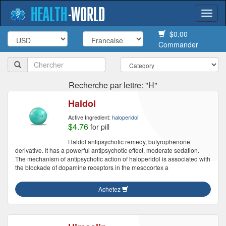
HEALTH
-
WORLD
Togg
navi
$0.00
Commander
Recherche par lettre: "H"
Haldol
Active Ingredient:
haloperidol
$4.76
for pill
Haldol antipsychotic remedy, butyrophenone
derivative. It has a powerful antipsychotic effect, moderate sedation.
The mechanism of antipsychotic action of haloperidol is associated with
the blockade of dopamine receptors in the mesocortex a
Achetez